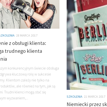
SZKOLENIA
28 MARCA 2017
nie z obsługi klienta:
ga trudnego klienta
enia
jszym konkurencyjnym świecie obsługa
odgrywa kluczową rolę w sukcesie
rmy. Klientom zależy nie tylko na
roduktów, ale również na tym, jak są
i. Trudni klienci mogą stać się
SZKOLENIA
21 MARCA 2017
wym wyzwaniem,...
Niemiecki przez sk