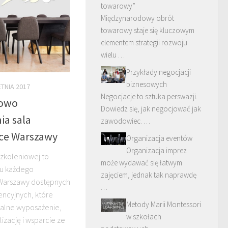
towarowy”
Międzynarodowy obrót
towarowy staje się kluczowym
elementem strategii rozwoju
wielu …
Przykłady negocjacji
biznesowych
ETNIA 2017
Negocjacje to sztuka perswazji.
iowo
Dowiedz się, jak negocjować jak
ia sala
zawodowiec. …
ice Warszawy
Organizacja eventów
Organizacja imprez
szkoleniowej to
może wydawać się łatwym
u każdego
zajęciem, jednak tak naprawdę
 Warszawy dostępnych
…
encyjnych, które
Metody Marii Montessori
onalne wyposażenie,
w szkołach
izację i wsparcie ze