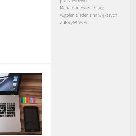
podstawowych
Maria Montessori to bez
wątpienia jeden z największych
autorytetów w …