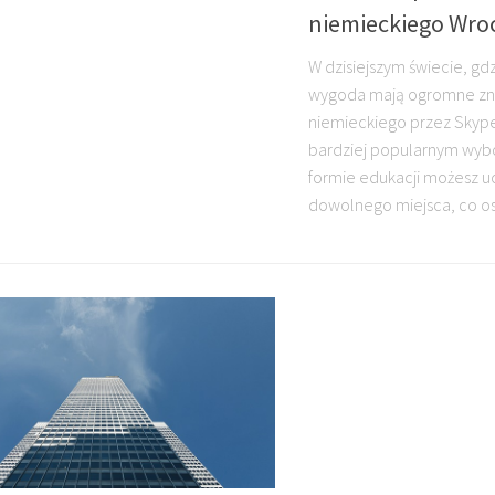
niemieckiego Wro
W dzisiejszym świecie, gdz
wygoda mają ogromne zn
niemieckiego przez Skype 
bardziej popularnym wybo
formie edukacji możesz uc
dowolnego miejsca, co os