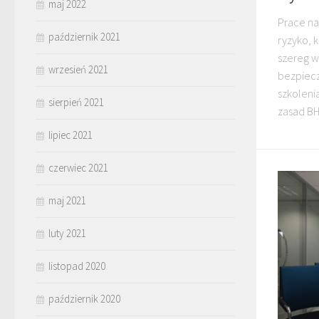
maj 2022
Prace na
październik 2021
ryzyko, 
szereg 
wrzesień 2021
bezpiecz
szkoleni
sierpień 2021
zasad BH
lipiec 2021
czerwiec 2021
maj 2021
luty 2021
listopad 2020
październik 2020