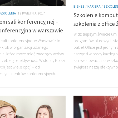
BIZNES
/
KARIERA
/
SZKOLEN
SZKOLENIA
12 KWIETNIA 2017
Szkolenie komput
m sali konferencyjnej –
szkolenia z office
konferencyjna w warszawie
W dzisiejszym świecie umi
programów biurowych staj
sali konferencyjnej w Warszawie to
pakiet Office jest jednym 
 krok w organizacji udanego
narzędzi w pracy każdego 
ia, które może mieć znaczący wpływ
zainwestować czas w szkol
rzebieg i efektywność. W stolicy Polski
zwiększą naszą efektywność
ch jest wiele opcji – od
nych centrów konferencyjnych...