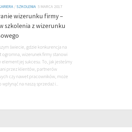
KARIERA
/
SZKOLENIA
5 MARCA 2017
anie wizerunku firmy –
w szkolenia z wizerunku
sowego
jszym świecie, gdzie konkurencja na
st ogromna, wizerunek firmy stanowi
 element jej sukcesu. To, jak jesteśmy
ani przez klientów, partnerów
wych czy nawet pracowników, może
 wpłynąć na naszą sprzedaż i...