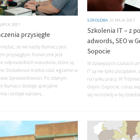
SZKOLENIA
21 MAJA 2017
 LIPCA 2017
Szkolenia IT – z 
czenia przysięgłe
adwords, SEO w Gd
miętać, że nie każdy tłumacz jest
Sopocie
m przysięgłym. Konieczne jest
ie odpowiednich warunków, które są
W dzisiejszych czasach um
e. Dodatkowo trzeba zdać egzamin w
IT są nie tylko pożądane,
stwie Sprawiedliwości. Po zdanym
na rynku pracy. W Trójmie
e tłumacz dostaje specjalne
Gdyni i Sopocie, coraz w
ia i zostaje wpisany...
się na rozwój w tej dziedzin