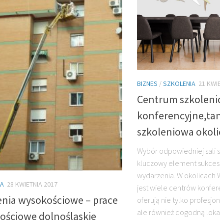
BIZNES
/
SZKOLENIA
21 KWI
Centrum szkolen
konferencyjne,tan
szkoleniowa okol
Wybór odpowiedniej sali 
kluczowy element sukces
wydarzenia. W okolicach
IA
28 KWIETNIA 2017
jest wiele centrów konfer
enia wysokościowe – prace
oferują nie tylko profesj
ale również dogodną lokal
ościowe dolnośląskie