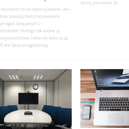
strony personelu. W...
 wysokości to nie tylko wyzwanie, ale i
które stawia przed pracownikami
wymagań związanych z
eństwem. Dlatego tak ważne są
a wysokościowe, które nie tylko uczą
P, ale także przygotowują...