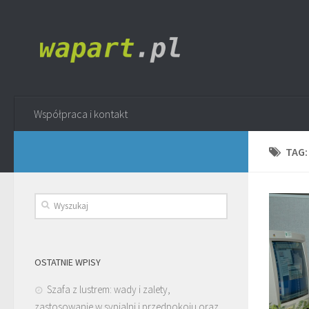
Współpraca i kontakt
TAG
OSTATNIE WPISY
Szafa z lustrem: wady i zalety,
zastosowanie w sypialni i przedpokoju oraz