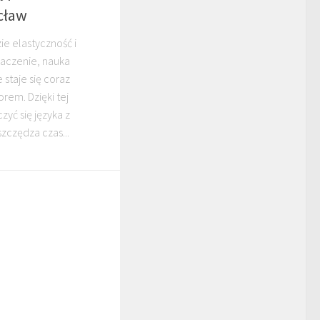
cław
ie elastyczność i
aczenie, nauka
staje się coraz
rem. Dzięki tej
zyć się języka z
zczędza czas...