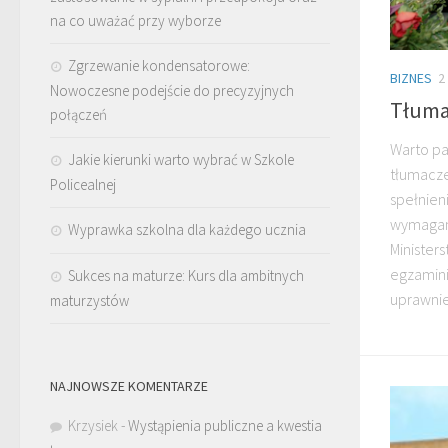
na co uważać przy wyborze
Zgrzewanie kondensatorowe:
BIZNES
2
Nowoczesne podejście do precyzyjnych
Tłuma
połączeń
Warto pa
Jakie kierunki warto wybrać w Szkole
tłumacze
Policealnej
spełnien
wymagan
Wyprawka szkolna dla każdego ucznia
Minister
egzamini
Sukces na maturze: Kurs dla ambitnych
uprawnien
maturzystów
NAJNOWSZE KOMENTARZE
Krzysiek
-
Wystąpienia publiczne a kwestia