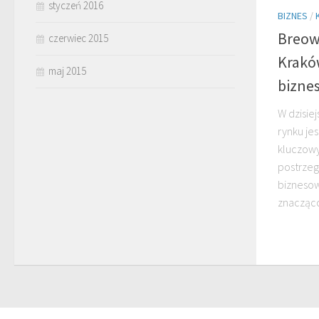
styczeń 2016
BIZNES
/
Breow
czerwiec 2015
Krakó
maj 2015
bizne
W dzisie
rynku je
kluczowy
postrzeg
bizneso
znacząco