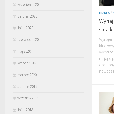
wrzesień 2020
BIZNES
/
sierpień 2020
Wynaje
lipiec 2020
sala 
Wynajem 
czerwiec 2020
kluczowy
maj 2020
wydarzen
na jego p
kwiecień 2020
dostępny
nowoczes
marzec 2020
sierpień 2019
wrzesień 2018
lipiec 2018