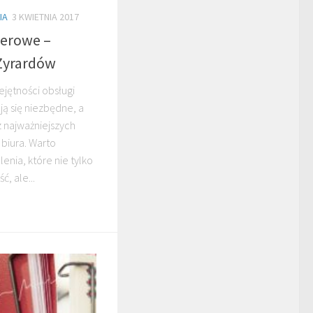
IA
3 KWIETNIA 2017
erowe –
 Żyrardów
ejętności obsługi
ą się niezbędne, a
z najważniejszych
biura. Warto
enia, które nie tylko
, ale...