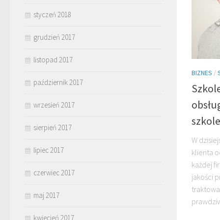
styczeń 2018
grudzień 2017
listopad 2017
BIZNES
/
październik 2017
Szkole
obsłu
wrzesień 2017
szkol
sierpień 2017
W dzisie
lipiec 2017
klienta 
każdej fi
czerwiec 2017
jakości p
traktowan
maj 2017
prawdzi
kwiecień 2017