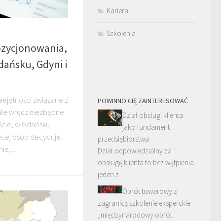
Kariera
Szkolenia
pozycjonowania,
ańsku, Gdyni i
iejętności związane z
POWINNO CIĘ ZAINTERESOWAĆ
 ale wręcz niezbędne
Dział obsługi klienta
ście, w Gdańsku,
jako fundament
ięcej osób decyduje
przedsiębiorstwa
ie,...
Dział odpowiedzialny za
obsługę klienta to bez wątpienia
jeden z …
Obrót towarowy z
zagranicą szkolenie eksperckie
„międzynarodowy obrót