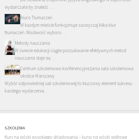
wystarczała by znaleźć …
Biuro Tłumaczeń
W każdym mieście funkcjonuje zazwyczaj kilka biur
tłumaczeń. Możliwość wyboru …
Metody nauczania
W świecie edukacji ciągłe poszukiwanie efektywnych metod
nauczania staje się …
Centrum szkoleniowo konferencyjne,tania sala szkoleniowa
okolice Warszawy
Wybór odpowiedniej sali szkoleniowej to kluczowy element sukcesu
każdego wydarzenia. …
SZKOLENIA
Kurs na wózki wysokiego składowania – kursy na wózki widłowe