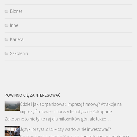
Biznes
Inne
Kariera
Szkolenia
POWINNO CIĘ ZAINTERESOWAĆ
Gdzie i jak zorganizować imprezę firmową? Atrakcje na
imprezy firmowe – imprezy tematyczne Zakopane
Zakopane to nie tylko raj dla miłośników gór, ale także …
Języki przyszłości – czy warto w nie inwestować?
Do niedawna znajomość języka angielskiego w zupełności