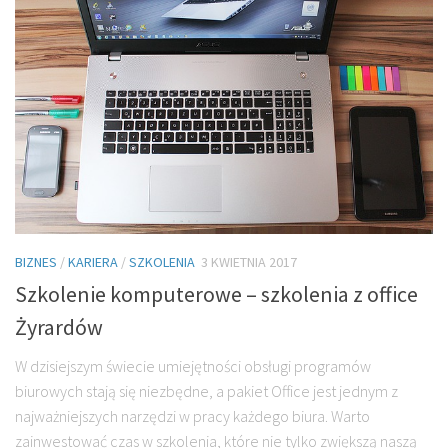
BIZNES
/
KARIERA
/
SZKOLENIA
3 KWIETNIA 2017
Szkolenie komputerowe – szkolenia z office
Żyrardów
W dzisiejszym świecie umiejętności obsługi programów
biurowych stają się niezbędne, a pakiet Office jest jednym z
najważniejszych narzędzi w pracy każdego biura. Warto
zainwestować czas w szkolenia, które nie tylko zwiększą naszą