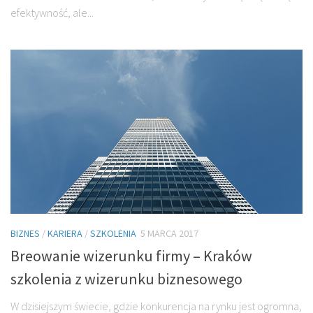
efektywność, ale...
BIZNES
/
KARIERA
/
SZKOLENIA
5 MARCA 2017
Breowanie wizerunku firmy – Kraków
szkolenia z wizerunku biznesowego
W dzisiejszym świecie, gdzie konkurencja na rynku jest ogromna,