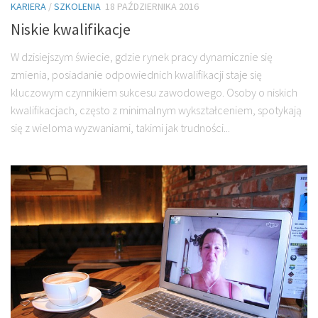
KARIERA
/
SZKOLENIA
18 PAŹDZIERNIKA 2016
Niskie kwalifikacje
W dzisiejszym świecie, gdzie rynek pracy dynamicznie się
zmienia, posiadanie odpowiednich kwalifikacji staje się
kluczowym czynnikiem sukcesu zawodowego. Osoby o niskich
kwalifikacjach, często z minimalnym wykształceniem, spotykają
się z wieloma wyzwaniami, takimi jak trudności...