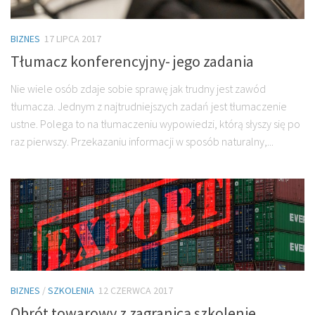
BIZNES
17 LIPCA 2017
Tłumacz konferencyjny- jego zadania
Nie wiele osób zdaje sobie sprawę jak trudny jest zawód
tłumacza. Jednym z najtrudniejszych zadań jest tłumaczenie
ustne. Polega to na tłumaczeniu wypowiedzi, którą słyszy się po
raz pierwszy. Przekazaniu informacji w sposób naturalny,...
BIZNES
/
SZKOLENIA
12 CZERWCA 2017
Obrót towarowy z zagranicą szkolenie