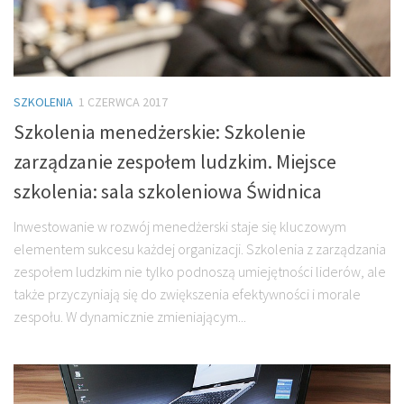
SZKOLENIA
1 CZERWCA 2017
Szkolenia menedżerskie: Szkolenie
zarządzanie zespołem ludzkim. Miejsce
szkolenia: sala szkoleniowa Świdnica
Inwestowanie w rozwój menedżerski staje się kluczowym
elementem sukcesu każdej organizacji. Szkolenia z zarządzania
zespołem ludzkim nie tylko podnoszą umiejętności liderów, ale
także przyczyniają się do zwiększenia efektywności i morale
zespołu. W dynamicznie zmieniającym...