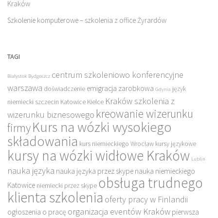
Kraków
Szkolenie komputerowe – szkolenia z office Żyrardów
TAGI
centrum szkoleniowo konferencyjne
Białystok
Bydgoszcz
warszawa
emigracja zarobkowa
doświadczenie
język
Gdynia
Kraków szkolenia z
niemiecki szczecin
Katowice
Kielce
kreowanie wizerunku
wizerunku biznesowego
Kurs na wózki wysokiego
firmy
składowania
kurs niemieckiego Wrocław
kursy językowe
kursy na wózki widłowe Kraków
Lublin
nauka języka
nauka języka przez skype
nauka niemieckiego
obsługa trudnego
Katowice
niemiecki przez skype
klienta szkolenia
oferty pracy w Finlandii
organizacja eventów Kraków
ogłoszenia o pracę
pierwsza