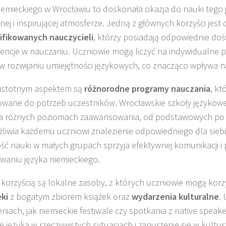
iemieckiego w Wrocławiu to doskonała okazja do nauki tego 
nej i inspirującej atmosferze. Jedną z głównych korzyści jest
ifikowanych nauczycieli
, którzy posiadają odpowiednie doś
ncje w nauczaniu. Uczniowie mogą liczyć na indywidualne p
 rozwijaniu umiejętności językowych, co znacząco wpływa na
 istotnym aspektem są
różnorodne programy nauczania
, kt
wane do potrzeb uczestników. Wrocławskie szkoły językowe
na różnych poziomach zaawansowania, od podstawowych p
liwia każdemu uczniowi znalezienie odpowiedniego dla sieb
ść nauki w małych grupach sprzyja efektywnej komunikacji 
waniu języka niemieckiego.
 korzyścią są lokalne zasoby, z których uczniowie mogą korzy
eki
z bogatym zbiorem książek oraz
wydarzenia kulturalne
. 
niach, jak niemieckie festiwale czy spotkania z native speak
ę języka w rzeczywistych sytuacjach i zanurzenie się w kulturz