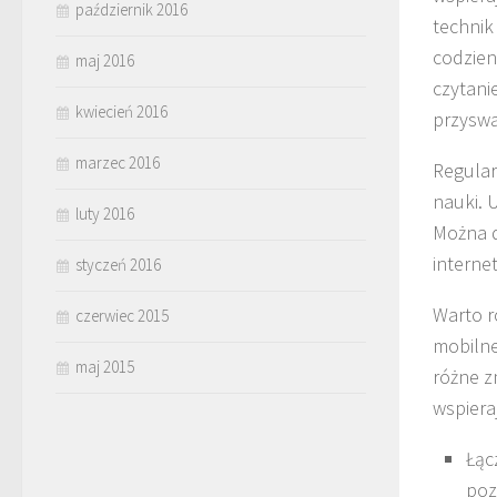
październik 2016
technik
codzien
maj 2016
czytani
kwiecień 2016
przyswa
marzec 2016
Regula
nauki. 
luty 2016
Można d
interne
styczeń 2016
Warto r
czerwiec 2015
mobilne
maj 2015
różne z
wspieraj
Łąc
poz