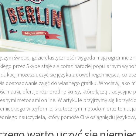
ejszym świecie, gdzie elastyczność i wygoda mają ogromne z
kiego przez Skype staje się coraz bardziej popularnym wybore
edukacji możesz uczyć się języka z dowolnego miejsca, co osz
ia dostosowanie zajęć do własnego grafiku. Wrocław, jako m
ści nauki, oferuje różnorodne kursy, które łączą tradycyjne p
snymi metodami online. W artykule przyjrzymy się korzyśc
iemieckiego w tej formie, skutecznym metodom oraz temu, ja
dniego nauczyciela, który pomoże Ci w osiągnięciu językow
czego warto uczyć się niemie