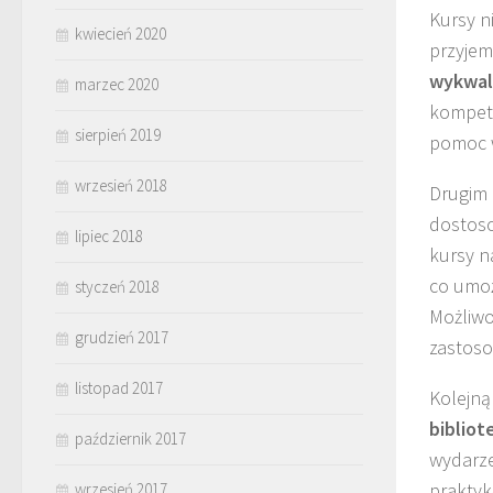
Kursy n
kwiecień 2020
przyjem
wykwal
marzec 2020
kompete
sierpień 2019
pomoc w
wrzesień 2018
Drugim
dostoso
lipiec 2018
kursy 
co umoż
styczeń 2018
Możliwo
grudzień 2017
zastoso
listopad 2017
Kolejną
bibliot
październik 2017
wydarze
praktyk
wrzesień 2017