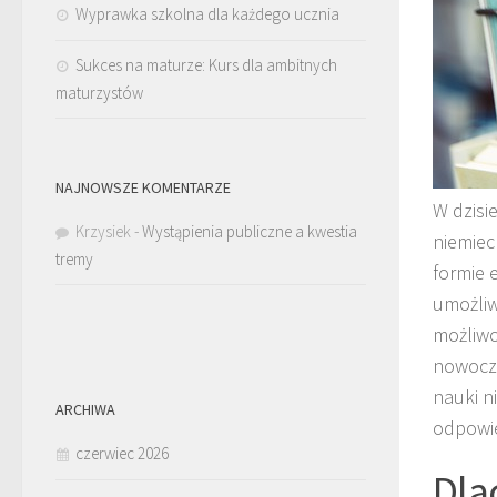
Wyprawka szkolna dla każdego ucznia
Sukces na maturze: Kurs dla ambitnych
maturzystów
NAJNOWSZE KOMENTARZE
W dzisi
Krzysiek
-
Wystąpienia publiczne a kwestia
niemiec
tremy
formie 
umożliw
możliwo
nowocze
nauki n
ARCHIWA
odpowie
czerwiec 2026
Dla