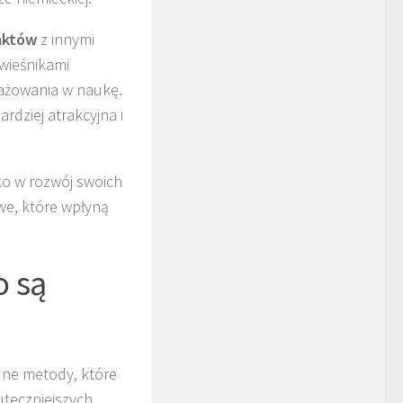
aktów
z innymi
ówieśnikami
ażowania w naukę.
rdziej atrakcyjna i
lko w rozwój swoich
we, które wpłyną
o są
dne metody, które
uteczniejszych