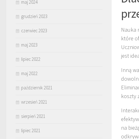
maj 2024
prz
grudzień 2023
Nauka n
czerwiec 2023
które o
maj 2023
Uczniow
jest id
lipiec 2022
Inną wa
maj 2022
dowolne
Elimina
październik 2021
koszty 
wrzesień 2021
Interak
sierpień 2021
efektyw
na bież
lipiec 2021
odkryw