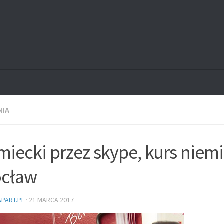
NIA
miecki przez skype, kurs niem
cław
PART.PL
·
21 MARCA 2017