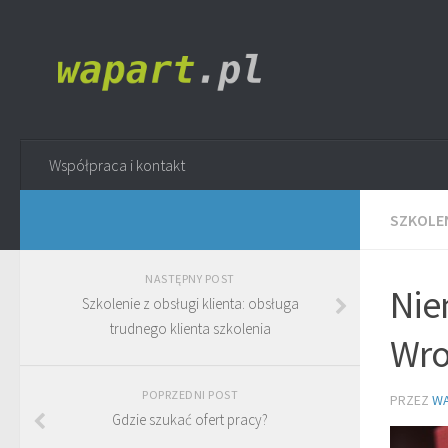
Współpraca i kontakt
SZKOLE
NASTĘPNY POST
Nie
Szkolenie z obsługi klienta: obsługa
trudnego klienta szkolenia
Wro
POPRZEDNI POST
PRZEZ
WA
Gdzie szukać ofert pracy?