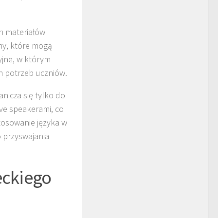
h materiałów
amy, które mogą
jne, w którym
 potrzeb uczniów.
nicza się tylko do
ve speakerami, co
tosowanie języka w
o przyswajania
eckiego