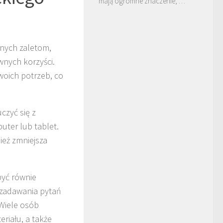
mają ogromne znaczenie, …
znych zaletom,
ównych korzyści.
oich potrzeb, co
czyć się z
uter lub tablet.
ież zmniejsza
być równie
ć zadawania pytań
 Wiele osób
riału, a także