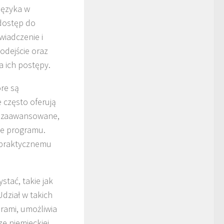
języka w
 dostęp do
wiadczenie i
odejście oraz
 ich postępy.
óre są
 często oferują
o zaawansowane,
ie programu.
i praktycznemu
stać, takie jak
Udział w takich
erami, umożliwia
e niemieckiej.