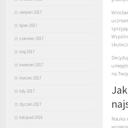
Wrocław
sierpień 2017
uczniam
lipiec 2017
sprzyja
Wspólne
czerwiec 2017
skutecz
maj 2017
Decyduj
kwiecień 2017
umiejęt
na Twoj
marzec 2017
Jak
luty 2017
naj
styczeń 2017
listopad 2016
Nauka n
wspiera