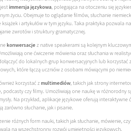
 jest
immersja językowa
, polegająca na otoczeniu się języki
nym życiu. Obejmuje to oglądanie filmów, słuchanie niemiecki
e książek i artykułów w tym języku. Taka praktyka pozwala n
janie zwrotów i struktury gramatycznej.
rne
konwersacje
z native speakerami są kolejnym kluczow
Umożliwiają one ćwiczenie mówienia oraz słuchania w realist
ołączyć do lokalnych grup konwersacyjnych lub korzystać z
towych, które łączą uczniów z osobami mówiącymi po niemie
ównież korzystać z
multimediów
, takich jak strony interneto
, podcasty czy filmy. Umożliwiają one naukę w różnorodny 
mysły. Na przykład, aplikacje językowe oferują interaktywne ć
ą zarówno słuchanie, jak i pisanie.
zenie różnych form nauki, takich jak słuchanie, mówienie, czyt
wala na wszechstronny rozwój umiejętności językowych.