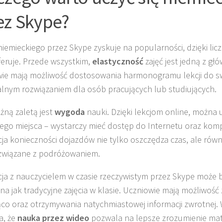
ez Skype?
iemieckiego przez Skype zyskuje na popularności, dzięki lic
feruje. Przede wszystkim,
elastyczność
zajęć jest jedną z gł
ie mają możliwość dostosowania harmonogramu lekcji do sw
ealnym rozwiązaniem dla osób pracujących lub studiujących.
żną zaletą jest
wygoda
nauki. Dzięki lekcjom online, można u
go miejsca – wystarczy mieć dostęp do Internetu oraz komp
cja konieczności dojazdów nie tylko oszczędza czas, ale równ
związane z podróżowaniem.
cja z nauczycielem w czasie rzeczywistym przez Skype może 
na jak tradycyjne zajęcia w klasie. Uczniowie mają możliwoś
ąco oraz otrzymywania natychmiastowej informacji zwrotnej.
a, że
nauka przez wideo
pozwala na lepsze zrozumienie mate