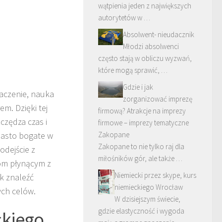
wątpienia jeden z największych
autorytetów w …
Absolwent- nieudacznik
Młodzi absolwenci
często stają w obliczu wyzwań,
które mogą sprawić, …
Gdzie i jak
naczenie, nauka
zorganizować imprezę
m. Dzięki tej
firmową? Atrakcje na imprezy
czędza czas i
firmowe – imprezy tematyczne
iasto bogate w
Zakopane
Zakopane to nie tylko raj dla
odejście z
miłośników gór, ale także …
iom płynącym z
Niemiecki przez skype, kurs
k znaleźć
niemieckiego Wrocław
ych celów.
W dzisiejszym świecie,
gdzie elastyczność i wygoda
ckiego