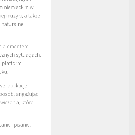
em niemieckim w
ej muzyki, a także
a naturalne
ym elementem
ycznych sytuacjach.
 platform
cku.
we, aplikacje
sposób, angażując
wiczenia, które
anie i pisanie,