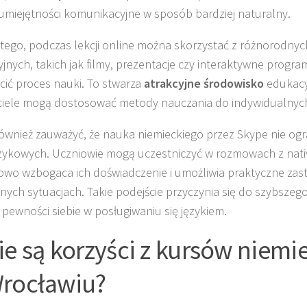
 umiejętności komunikacyjne w sposób bardziej naturalny.
tego, podczas lekcji online można skorzystać z różnorodnyc
jnych, takich jak filmy, prezentacje czy interaktywne progr
ić proces nauki. To stwarza
atrakcyjne środowisko
edukacy
iele mogą dostosować metody nauczania do indywidualnych
ównież zauważyć, że nauka niemieckiego przez Skype nie ogra
językowych. Uczniowie mogą uczestniczyć w rozmowach z nati
wo wzbogaca ich doświadczenie i umożliwia praktyczne zas
nych sytuacjach. Takie podejście przyczynia się do szybszeg
i pewności siebie w posługiwaniu się językiem.
ie są korzyści z kursów niemi
rocławiu?