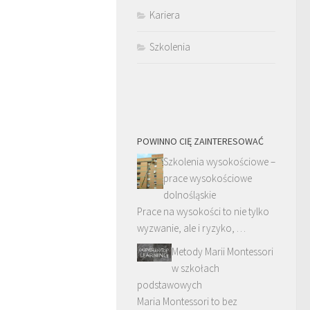
Kariera
Szkolenia
POWINNO CIĘ ZAINTERESOWAĆ
Szkolenia wysokościowe –
prace wysokościowe
dolnośląskie
Prace na wysokości to nie tylko
wyzwanie, ale i ryzyko, …
Metody Marii Montessori
w szkołach
podstawowych
Maria Montessori to bez