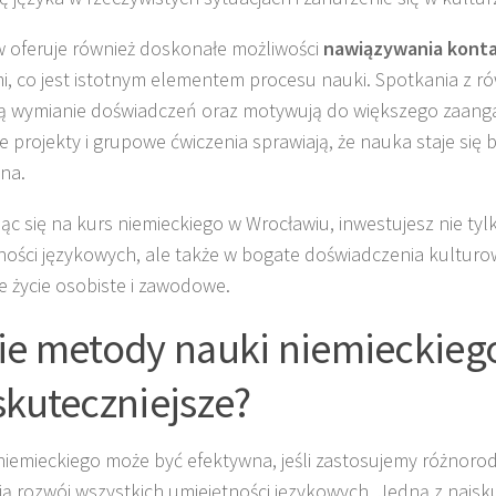
 oferuje również doskonałe możliwości
nawiązywania kont
i, co jest istotnym elementem procesu nauki. Spotkania z r
ją wymianie doświadczeń oraz motywują do większego zaang
 projekty i grupowe ćwiczenia sprawiają, że nauka staje się ba
na.
ąc się na kurs niemieckiego w Wrocławiu, inwestujesz nie ty
ności językowych, ale także w bogate doświadczenia kulturo
e życie osobiste i zawodowe.
ie metody nauki niemieckieg
skuteczniejsze?
iemieckiego może być efektywna, jeśli zastosujemy różnoro
ją rozwój wszystkich umiejętności językowych. Jedną z najsk