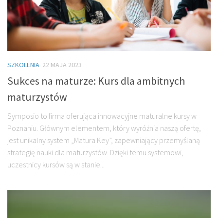
SZKOLENIA
22 MAJA 2023
Sukces na maturze: Kurs dla ambitnych
maturzystów
Symposio to firma oferująca innowacyjne maturalne kursy w
Poznaniu. Głównym elementem, który wyróżnia naszą ofertę,
jest unikalny system „Matura Key”, zapewniający przemyślaną
strategię nauki dla maturzystów. Dzięki temu systemowi,
uczestnicy kursów są w stanie...