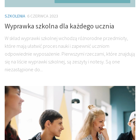
SZKOLENIA
6 CZERWCA 2023
Wyprawka szkolna dla każdego ucznia
W skład wyprawki szkolnej wchodzą różnorodne przedmioty,
które mają ułatwić proces nauki i zapewnić uczniom
odpowiednie wyposażenie. Pierwszymi rzeczami, które znajdują
się na liście wyprawki szkolnej, są zeszyty i notesy. Są one
niezastąpione do...