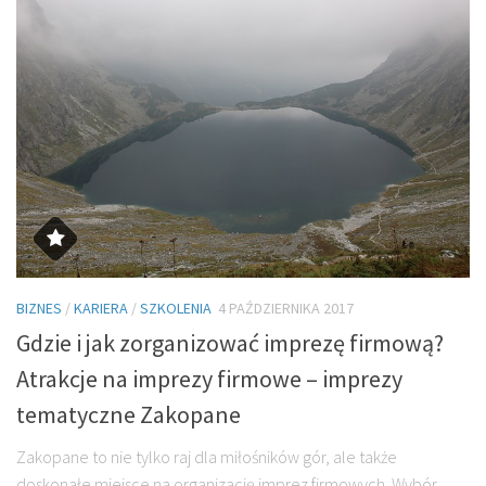
BIZNES
/
KARIERA
/
SZKOLENIA
4 PAŹDZIERNIKA 2017
Gdzie i jak zorganizować imprezę firmową?
Atrakcje na imprezy firmowe – imprezy
tematyczne Zakopane
Zakopane to nie tylko raj dla miłośników gór, ale także
doskonałe miejsce na organizację imprez firmowych. Wybór