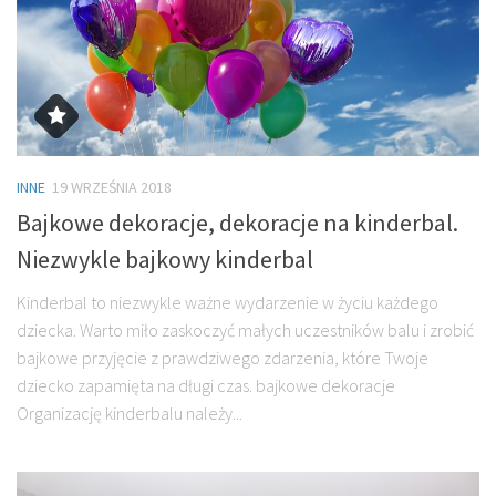
INNE
19 WRZEŚNIA 2018
Bajkowe dekoracje, dekoracje na kinderbal.
Niezwykle bajkowy kinderbal
Kinderbal to niezwykle ważne wydarzenie w życiu każdego
dziecka. Warto miło zaskoczyć małych uczestników balu i zrobić
bajkowe przyjęcie z prawdziwego zdarzenia, które Twoje
dziecko zapamięta na długi czas. bajkowe dekoracje
Organizację kinderbalu należy...