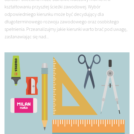
kształtowaniu przyszłej ścieżki zawodowej. Wybór
odpowiedniego kierunku może być decydujący dla
długoterminowego rozwoju zawodowego oraz osobistego
spełnienia. Przeanalizujmy jakie kierunki warto brać pod uwagę,
zastanawiając się nad...