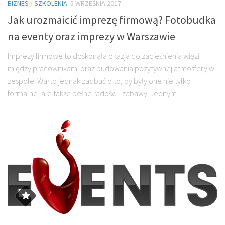
BIZNES
/
SZKOLENIA
5 WRZEŚNIA 2017
Jak urozmaicić imprezę firmową? Fotobudka
na eventy oraz imprezy w Warszawie
Imprezy firmowe to doskonała okazja do zacieśnienia więzi
między pracownikami oraz budowania pozytywnej atmosfery w
zespole. Warto jednak zadbać o to, by były one nie tylko
formalne, ale także pełne radości i zabawy. Jednym...