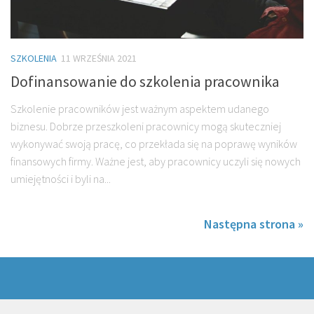
SZKOLENIA
11 WRZEŚNIA 2021
Dofinansowanie do szkolenia pracownika
Szkolenie pracowników jest ważnym aspektem udanego
biznesu. Dobrze przeszkoleni pracownicy mogą skuteczniej
wykonywać swoją pracę, co przekłada się na poprawę wyników
finansowych firmy. Ważne jest, aby pracownicy uczyli się nowych
umiejętności i byli na...
Następna strona »