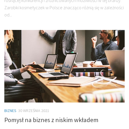
rosnącej konkurencji i zróżnicowanych możliwości w tej branży.
Zarobki kosmetyczek w Polsce znacząco różnią się w zależności
od...
BIZNES
30 WRZEŚNIA 2021
Pomysł na biznes z niskim wkładem