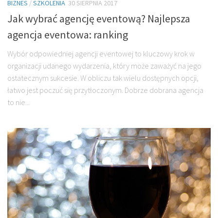
BIZNES
/
SZKOLENIA
30 SIERPNIA 2017
Jak wybrać agencję eventową? Najlepsza
agencja eventowa: ranking
Wybór odpowiedniej agencji eventowej to kluczowy krok w
organizacji udanego wydarzenia, który może zaważyć na jego
ostatecznym sukcesie. W obliczu tak wielu dostępnych opcji,
łatwo jest poczuć się przytłoczonym. Dobrze dobrana agencja
to nie...