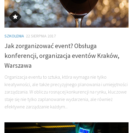
SZKOLENIA
22 SIERPNIA 2017
Jak zorganizować event? Obsługa
konferencji, organizacja eventów Kraków,
Warszawa
Organizacja eventu to sztuka, która wymaga nie tylko
kreatywności, ale także precyzyjnego planowania i umiejętności
zarządzania. W obliczu rosnącej konkurencji na rynku, kluczowe
staje się nie tylko zaplanowanie wydarzenia, ale również
efektywne zarządzanie każdym...