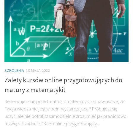
SZKOLENIA
19 MAJA 2022
Zalety kursów online przygotowujących do
matury z matematyki!
Denerwujesz się przed maturą z matematyki ? Obawiasz się, że
Twoja wiedza nie jest w pełni wystarczająca ? Próbujesz się
uczyć, ale nie potrafisz samodzielnie zrozumieć jak prawidłowo
rozwiązać zadanie ? Kurs online przygotowujący...