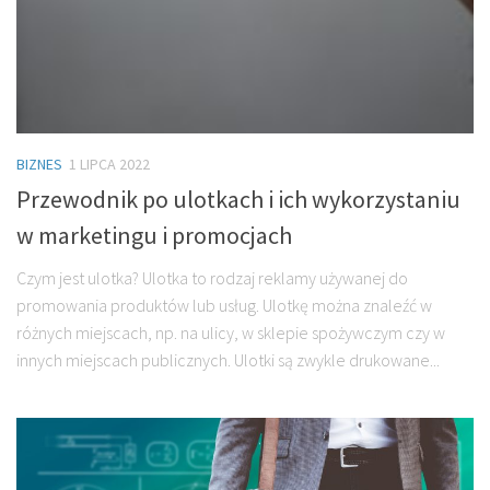
BIZNES
1 LIPCA 2022
Przewodnik po ulotkach i ich wykorzystaniu
w marketingu i promocjach
Czym jest ulotka? Ulotka to rodzaj reklamy używanej do
promowania produktów lub usług. Ulotkę można znaleźć w
różnych miejscach, np. na ulicy, w sklepie spożywczym czy w
innych miejscach publicznych. Ulotki są zwykle drukowane...