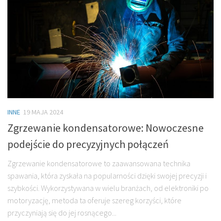
INNE
19 MAJA 2024
Zgrzewanie kondensatorowe: Nowoczesne
podejście do precyzyjnych połączeń
Zgrzewanie kondensatorowe to zaawansowana technika
spawania, która zyskała na popularności dzięki swojej precyzji i
szybkości. Wykorzystywana w wielu branżach, od elektroniki po
motoryzację, metoda ta oferuje szereg korzyści, które
przyczyniają się do jej rosnącego...