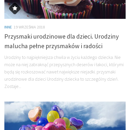
INNE
19 WRZEŚNIA 2018
Przysmaki urodzinowe dla dzieci. Urodziny
malucha pełne przysmaków i radości
Urodziny to najpiękniejsza chwila w życiu każdego dziecka. Nie
może na niej zabraknąć przepysznych deserów i łakoci, którymi
będą się rozkoszować nawet największe niejadki. przysmaki
urodzinowe dla dzieci Urodziny dziecka to szczególny dzień.
Zostaje...