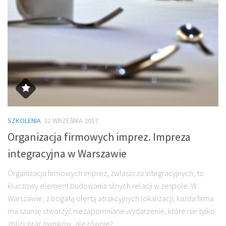
SZKOLENIA
22 WRZEŚNIA 2017
Organizacja firmowych imprez. Impreza
integracyjna w Warszawie
Organizacja firmowych imprez, zwłaszcza integracyjnych, to
kluczowy element budowania silnych relacji w zespole. W
Warszawie, z bogatą ofertą atrakcyjnych lokalizacji, każda firma
ma szansę stworzyć niezapomniane wydarzenie, które nie tylko
zbliży pracowników, ale również...