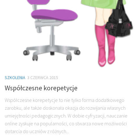
SZKOLENIA
3 CZERWCA 2015
Współczesne korepetycje
Współczesne korepetycje to nie tylko forma dodatkowego
zarobku, ale także doskonała okazja do rozwijania własnych
umiejętności pedagogicznych. W dobie cyfryzacji, nauczanie
online zyskuje na popularności, co stwarza nowe możliwości
dotarcia do uczniów z różnych...