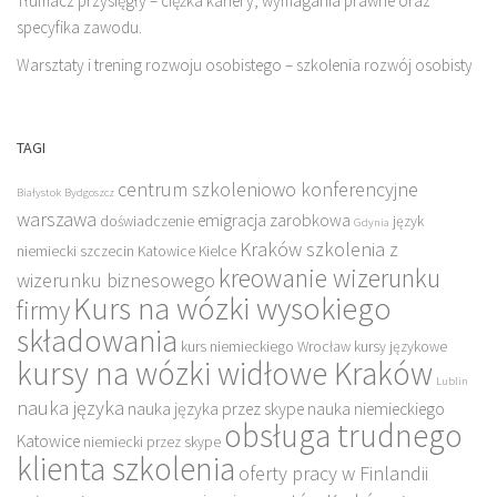
Tłumacz przysięgły – ciężka kariery, wymagania prawne oraz
specyfika zawodu.
Warsztaty i trening rozwoju osobistego – szkolenia rozwój osobisty
TAGI
centrum szkoleniowo konferencyjne
Białystok
Bydgoszcz
warszawa
emigracja zarobkowa
doświadczenie
język
Gdynia
Kraków szkolenia z
niemiecki szczecin
Katowice
Kielce
kreowanie wizerunku
wizerunku biznesowego
Kurs na wózki wysokiego
firmy
składowania
kurs niemieckiego Wrocław
kursy językowe
kursy na wózki widłowe Kraków
Lublin
nauka języka
nauka języka przez skype
nauka niemieckiego
obsługa trudnego
Katowice
niemiecki przez skype
klienta szkolenia
oferty pracy w Finlandii