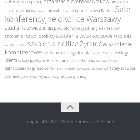
organizacja eventów Kraków
ogłoszenia o pracę
pierwsza
Sale
pomoc Kraków
prywatna szkoła podstawowa
Radom
Poznań
konferencyjne okolice Warszawy
studia Katowice
studia podyplomowe język angielski kraków
szkolenia wysokościowe
szkolenia rozwój osobisty
szkolenia
szkolenia z office Żyrardów
szkolenie
zawodowe
komputerowe
szkolenie obsługa klienta
szkolenie z obsługi
klienta
szkoły językowe Bielsko
tania sala szkoleniowa warszawa
tłumaczenia ekspresowe
warsztaty rozwoju
Tłumacz przysięgły języka angielskiego
osobistego
wyjazd do pracy za granicą
Wrocław
wapart.pl © 2026. Wszelkie prawa zastrzeżone