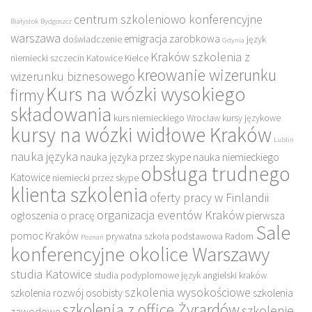
centrum szkoleniowo konferencyjne
Białystok
Bydgoszcz
warszawa
emigracja zarobkowa
doświadczenie
język
Gdynia
Kraków szkolenia z
niemiecki szczecin
Katowice
Kielce
kreowanie wizerunku
wizerunku biznesowego
Kurs na wózki wysokiego
firmy
składowania
kurs niemieckiego Wrocław
kursy językowe
kursy na wózki widłowe Kraków
Lublin
nauka języka
nauka języka przez skype
nauka niemieckiego
obsługa trudnego
Katowice
niemiecki przez skype
klienta szkolenia
oferty pracy w Finlandii
organizacja eventów Kraków
ogłoszenia o pracę
pierwsza
Sale
pomoc Kraków
prywatna szkoła podstawowa
Radom
Poznań
konferencyjne okolice Warszawy
studia Katowice
studia podyplomowe język angielski kraków
szkolenia wysokościowe
szkolenia rozwój osobisty
szkolenia
szkolenia z office Żyrardów
szkolenie
zawodowe