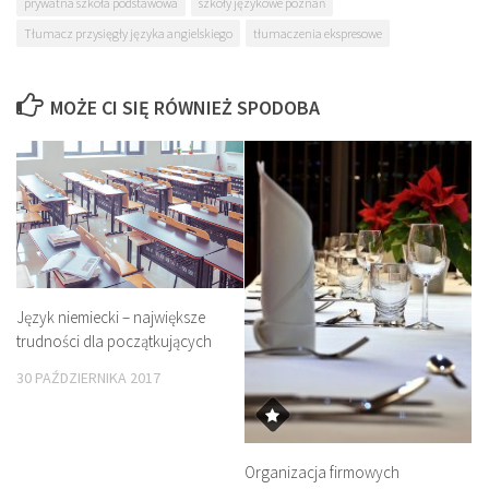
prywatna szkoła podstawowa
szkoły językowe poznań
Tłumacz przysięgły języka angielskiego
tłumaczenia ekspresowe
MOŻE CI SIĘ RÓWNIEŻ SPODOBA
Język niemiecki – największe
trudności dla początkujących
30 PAŹDZIERNIKA 2017
Organizacja firmowych