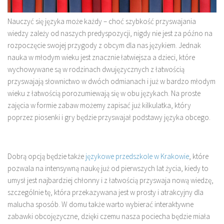
Nauczyć się języka może każdy – choć szybkość przyswajania
wiedzy zależy od naszych predyspozycji, nigdy nie jest za późno na
rozpoczęcie swojej przygody z obcym dla nas językiem. Jednak
nauka w młodym wieku jest znacznie łatwiejsza a dzieci, które
wychowywane są w rodzinach dwujęzycznych z łatwością
przyswajają słownictwo w dwóch odmianach i już w bardzo młodym
wieku z łatwością porozumiewają się w obu językach. Na proste
zajęcia w formie zabaw możemy zapisać już kilkulatka, który
poprzez piosenki i gry będzie przyswajał podstawy języka obcego.
Dobrą opcją będzie także
językowe przedszkole w Krakowie
, które
pozwala na intensywną naukę już od pierwszych lat życia, kiedy to
umysł jest najbardziej chłonny i z łatwością przyswaja nową wiedzę,
szczególnie tę, która przekazywana jest w prosty i atrakcyjny dla
malucha sposób. W domu także warto wybierać interaktywne
zabawki obcojęzyczne, dzięki czemu nasza pociecha będzie miała