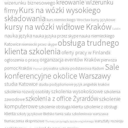
kreowanie wizerunku
wizerunku biznesowego
Kurs na wózki wysokiego
firmy
składowania
kurs niemieckiego Wrocław
kursy językowe
kursy na wózki widłowe Kraków
Lublin
nauka języka
nauka języka przez skype
nauka niemieckiego
obsługa trudnego
Katowice
niemiecki przez skype
klienta szkolenia
oferty pracy w Finlandii
organizacja eventów Kraków
ogłoszenia o pracę
pierwsza
Sale
pomoc Kraków
prywatna szkoła podstawowa
Radom
Poznań
konferencyjne okolice Warszawy
studia Katowice
studia podyplomowe język angielski kraków
szkolenia wysokościowe
szkolenia rozwój osobisty
szkolenia
szkolenia z office Żyrardów
szkolenie
zawodowe
komputerowe
szkolenie obsługa klienta
szkolenie z obsługi
klienta
szkoły językowe Bielsko
tania sala szkoleniowa warszawa
tłumaczenia ekspresowe
warsztaty rozwoju
Tłumacz przysięgły języka angielskiego