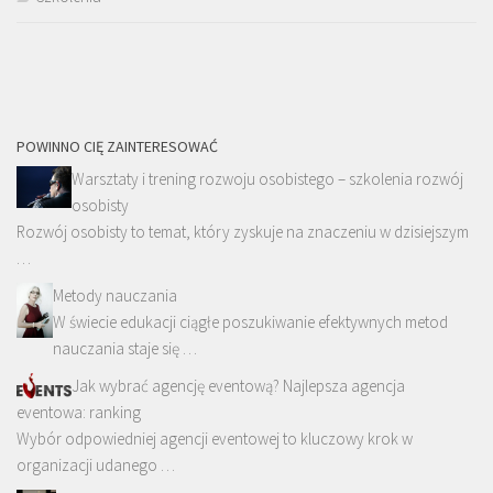
POWINNO CIĘ ZAINTERESOWAĆ
Warsztaty i trening rozwoju osobistego – szkolenia rozwój
osobisty
Rozwój osobisty to temat, który zyskuje na znaczeniu w dzisiejszym
…
Metody nauczania
W świecie edukacji ciągłe poszukiwanie efektywnych metod
nauczania staje się …
Jak wybrać agencję eventową? Najlepsza agencja
eventowa: ranking
Wybór odpowiedniej agencji eventowej to kluczowy krok w
organizacji udanego …