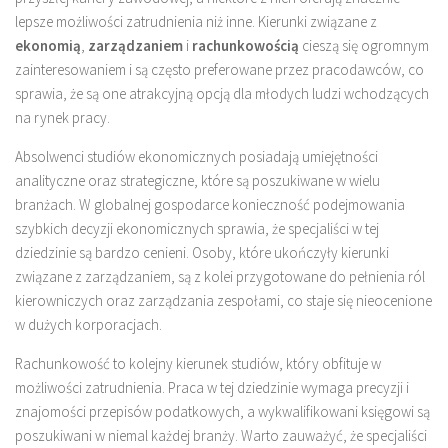
lepsze możliwości zatrudnienia niż inne. Kierunki związane z
ekonomią
,
zarządzaniem
i
rachunkowością
cieszą się ogromnym
zainteresowaniem i są często preferowane przez pracodawców, co
sprawia, że są one atrakcyjną opcją dla młodych ludzi wchodzących
na rynek pracy.
Absolwenci studiów ekonomicznych posiadają umiejętności
analityczne oraz strategiczne, które są poszukiwane w wielu
branżach. W globalnej gospodarce konieczność podejmowania
szybkich decyzji ekonomicznych sprawia, że specjaliści w tej
dziedzinie są bardzo cenieni. Osoby, które ukończyły kierunki
związane z zarządzaniem, są z kolei przygotowane do pełnienia ról
kierowniczych oraz zarządzania zespołami, co staje się nieocenione
w dużych korporacjach.
Rachunkowość to kolejny kierunek studiów, który obfituje w
możliwości zatrudnienia. Praca w tej dziedzinie wymaga precyzji i
znajomości przepisów podatkowych, a wykwalifikowani księgowi są
poszukiwani w niemal każdej branży. Warto zauważyć, że specjaliści