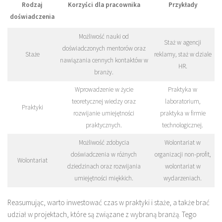
Rodzaj
Korzyści dla pracownika
Przykłady
doświadczenia
Możliwość nauki od
Staż w agencji
doświadczonych mentorów oraz
Staże
reklamy, staż w dziale
nawiązania cennych kontaktów w
HR.
branży.
Wprowadzenie w życie
Praktyka w
teoretycznej wiedzy oraz
laboratorium,
Praktyki
rozwijanie umiejętności
praktyka w firmie
praktycznych.
technologicznej.
Możliwość zdobycia
Wolontariat w
doświadczenia w różnych
organizacji non-profit,
Wolontariat
dziedzinach oraz rozwijania
wolontariat w
umiejętności miękkich.
wydarzeniach.
Reasumując, warto inwestować czas w praktyki i staże, a także brać
udział w projektach, które są związane z wybraną branżą. Tego