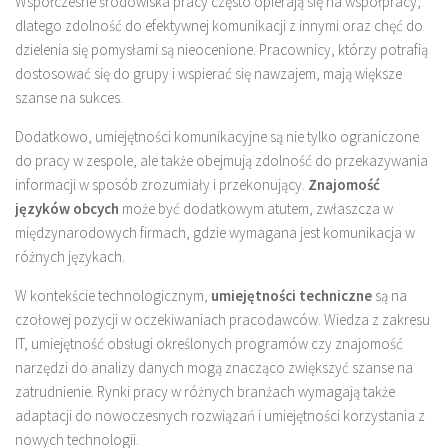
Współczesne środowiska pracy często opierają się na współpracy,
dlatego zdolność do efektywnej komunikacji z innymi oraz chęć do
dzielenia się pomysłami są nieocenione. Pracownicy, którzy potrafią
dostosować się do grupy i wspierać się nawzajem, mają większe
szanse na sukces.
Dodatkowo, umiejętności komunikacyjne są nie tylko ograniczone
do pracy w zespole, ale także obejmują zdolność do przekazywania
informacji w sposób zrozumiały i przekonujący.
Znajomość
języków obcych
może być dodatkowym atutem, zwłaszcza w
międzynarodowych firmach, gdzie wymagana jest komunikacja w
różnych językach.
W kontekście technologicznym,
umiejętności techniczne
są na
czołowej pozycji w oczekiwaniach pracodawców. Wiedza z zakresu
IT, umiejętność obsługi określonych programów czy znajomość
narzędzi do analizy danych mogą znacząco zwiększyć szanse na
zatrudnienie. Rynki pracy w różnych branżach wymagają także
adaptacji do nowoczesnych rozwiązań i umiejętności korzystania z
nowych technologii.