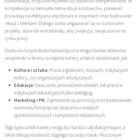
komunikacja, krytyczne myślenie czy zdolności interpersonalne. Te
kompetencje są niezwykle cenne dla pracodawców, ponieważ
pozwalają na efektywną współpracę w zespołach oraz budowanie
relacji z klientami. Dlatego warto angażować się w różnorodne
projekty, staże lub wolontariaty, aby zwiększyć swoje szanse na
rynku pracy.
Osoby kończące studia humanistyczne mogą również skierować
swoje kroki w stronę rozwijania kariery w takich dziedzinach, jak:
Kultura i sztuka:
Praca w galeriach, muzeach, instytucjach
kultury, czy organizacjach artystycznych.
Edukacja:
Nauczanie, prowadzenie szkoleń, lub praca w
instytucjach edukacyjnych jako pedagog.
Marketing i PR:
Zajmowanie się promocją oraz budowaniem
wizerunku firm poprzez działania w mediach
społecznościowych i kampaniach reklamowych.
Tego typu ścieżki kariery mogą być bardzo satysfakcjonujące, a
także oferują możliwość ciągłego rozwoju i nauki. Kluczowym