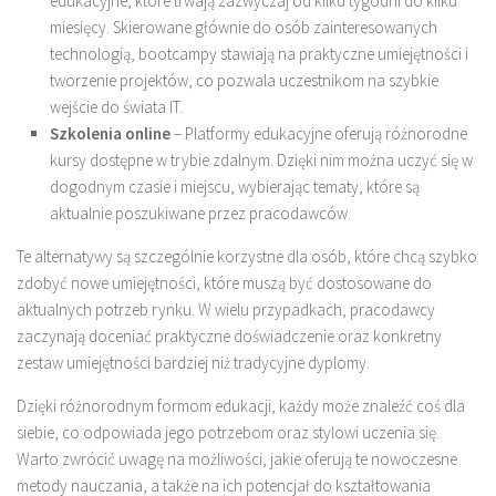
edukacyjne, które trwają zazwyczaj od kilku tygodni do kilku
miesięcy. Skierowane głównie do osób zainteresowanych
technologią, bootcampy stawiają na praktyczne umiejętności i
tworzenie projektów, co pozwala uczestnikom na szybkie
wejście do świata IT.
Szkolenia online
– Platformy edukacyjne oferują różnorodne
kursy dostępne w trybie zdalnym. Dzięki nim można uczyć się w
dogodnym czasie i miejscu, wybierając tematy, które są
aktualnie poszukiwane przez pracodawców.
Te alternatywy są szczególnie korzystne dla osób, które chcą szybko
zdobyć nowe umiejętności, które muszą być dostosowane do
aktualnych potrzeb rynku. W wielu przypadkach, pracodawcy
zaczynają doceniać praktyczne doświadczenie oraz konkretny
zestaw umiejętności bardziej niż tradycyjne dyplomy.
Dzięki różnorodnym formom edukacji, każdy może znaleźć coś dla
siebie, co odpowiada jego potrzebom oraz stylowi uczenia się.
Warto zwrócić uwagę na możliwości, jakie oferują te nowoczesne
metody nauczania, a także na ich potencjał do kształtowania