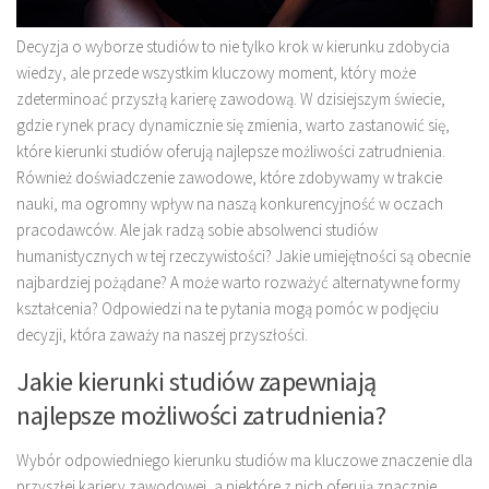
Decyzja o wyborze studiów to nie tylko krok w kierunku zdobycia
wiedzy, ale przede wszystkim kluczowy moment, który może
zdeterminoać przyszłą karierę zawodową. W dzisiejszym świecie,
gdzie rynek pracy dynamicznie się zmienia, warto zastanowić się,
które kierunki studiów oferują najlepsze możliwości zatrudnienia.
Również doświadczenie zawodowe, które zdobywamy w trakcie
nauki, ma ogromny wpływ na naszą konkurencyjność w oczach
pracodawców. Ale jak radzą sobie absolwenci studiów
humanistycznych w tej rzeczywistości? Jakie umiejętności są obecnie
najbardziej pożądane? A może warto rozważyć alternatywne formy
kształcenia? Odpowiedzi na te pytania mogą pomóc w podjęciu
decyzji, która zaważy na naszej przyszłości.
Jakie kierunki studiów zapewniają
najlepsze możliwości zatrudnienia?
Wybór odpowiedniego kierunku studiów ma kluczowe znaczenie dla
przyszłej kariery zawodowej, a niektóre z nich oferują znacznie