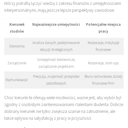
którzy potrafią łączyć wiedzę z zakresu finansów z umiejętnościami
interpersonalnymi, mają jeszcze lepsze perspektywy zawodowe.
Kierunek
Najważniejsze umiejętności
Potencjalne miejsca
studiów
pracy
Analiza danych, podejmowanie
Korporacje, instytucje
Ekonomia
decyzji strategicznych
finansowe
Umiejętności kierownicze,
Zarządzanie
Korporacje, start-upy
zarządzanie projektami
Precyzja, znajomość przepisów
Biura rachunkowe, działy
Rachunkowość
podatkowych
finansowe firm
Choć kierunki te oferują wiele możliwości, ważne jest, aby wybór był
zgodny z osobistymi zainteresowaniami i talentami studenta. Dobrze
dobrany kierunek nie tylko zwiększa szanse na zatrudnienie, ale
także wpływa na satysfakcję z pracy w przyszłości.