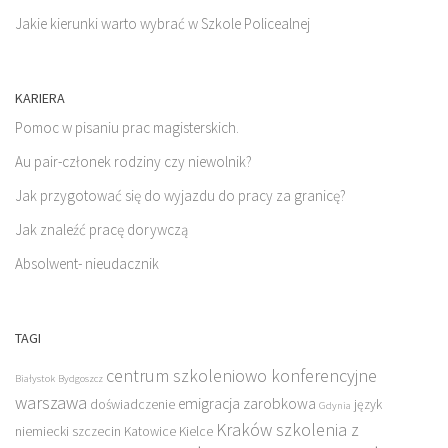
Jakie kierunki warto wybrać w Szkole Policealnej
KARIERA
Pomoc w pisaniu prac magisterskich.
Au pair-członek rodziny czy niewolnik?
Jak przygotować się do wyjazdu do pracy za granicę?
Jak znaleźć pracę dorywczą
Absolwent- nieudacznik
TAGI
centrum szkoleniowo konferencyjne
Białystok
Bydgoszcz
warszawa
emigracja zarobkowa
doświadczenie
język
Gdynia
Kraków szkolenia z
niemiecki szczecin
Katowice
Kielce