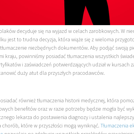
olaków decyduje się na wyjazd w celach zarobkowych. W ni
ku jest to trudna decyzja, która wiąże się z wieloma przygot
etłumaczenie niezbędnych dokumentów. Aby podjąć swoją pi
mi kraju, powinniśmy posiadać tłumaczenia wszystkich świa
rtyfikatów i zaświadczeń potwierdzających udział w kursach
anowić duży atut dla przyszłych pracodawców.
osiadać również tłumaczenia historii medycznej, która pom
wych benefitów oraz w razie potrzeby będzie mogła być wy
cznego lekarza do postawienia diagnozy i ustalenia najleps
a chorób, które w przyszłości mogą wyniknąć.
Tłumaczenia e
ie
pozwalają na zdobycie wszystkich przekładów najważnie