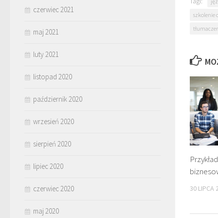
Tagi:
jęz
czerwiec 2021
szkolenie 
tłumaczen
maj 2021
luty 2021
MO
listopad 2020
październik 2020
wrzesień 2020
sierpień 2020
Przykład
lipiec 2020
bizneso
czerwiec 2020
30 LIPCA 
maj 2020