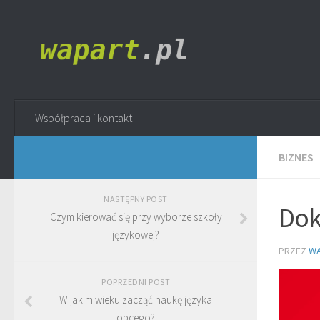
Współpraca i kontakt
BIZNES
NASTĘPNY POST
Dok
Czym kierować się przy wyborze szkoły
językowej?
PRZEZ
WA
POPRZEDNI POST
W jakim wieku zacząć naukę języka
obcego?