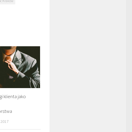
oc Kraków
i klienta jako
orstwa
 2017