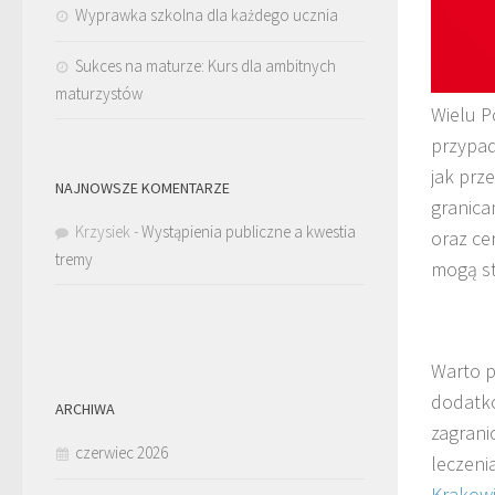
Wyprawka szkolna dla każdego ucznia
Sukces na maturze: Kurs dla ambitnych
maturzystów
Wielu P
przypad
jak prz
NAJNOWSZE KOMENTARZE
granica
Krzysiek
-
Wystąpienia publiczne a kwestia
oraz ce
tremy
mogą st
Warto p
dodatko
ARCHIWA
zagrani
czerwiec 2026
leczeni
Krakow