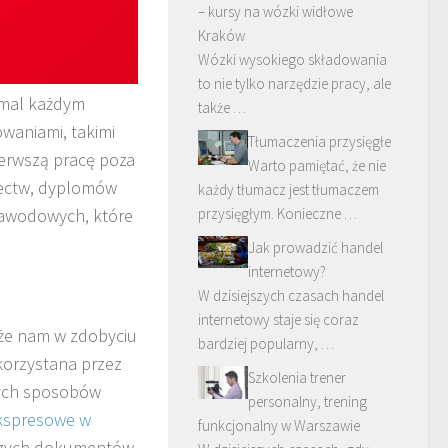
– kursy na wózki widłowe
Kraków
Wózki wysokiego składowania
to nie tylko narzędzie pracy, ale
emal każdym
także …
owaniami, takimi
Tłumaczenia przysięgłe
erwszą pracę poza
Warto pamiętać, że nie
dectw, dyplomów
każdy tłumacz jest tłumaczem
 zawodowych, które
przysięgłym. Konieczne …
Jak prowadzić handel
internetowy?
W dzisiejszych czasach handel
internetowy staje się coraz
oże nam w zdobyciu
bardziej popularny, …
korzystana przez
Szkolenia trener
zych sposobów
personalny, trening
kspresowe w
funkcjonalny w Warszawie
jszych dokumentów