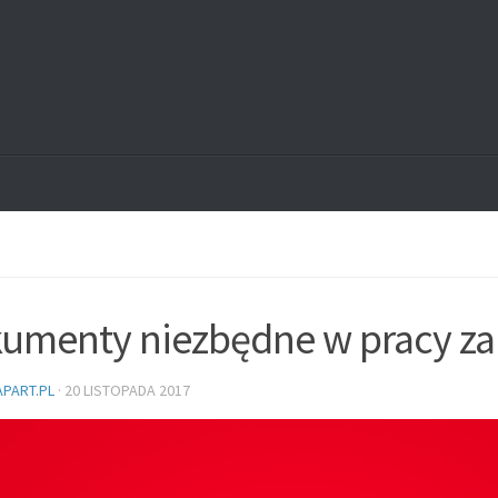
umenty niezbędne w pracy za
PART.PL
·
20 LISTOPADA 2017