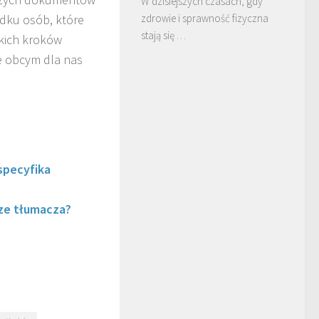
W dzisiejszych czasach, gdy
adku osób, które
zdrowie i sprawność fizyczna
stają się …
tkich kroków
ie obcym dla nas
specyfika
rze tłumacza?