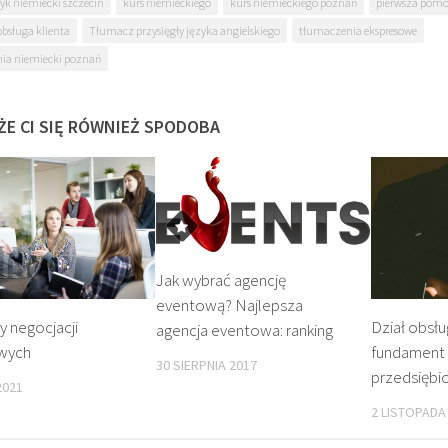
yk niemiecki szczecin
kurs niemieckiego
kurs niemieckiego poznań
pierwsza pom
obsługa klienta
Tłumacz przysięgły języka angielskiego
tłumaczenia ekspresowe
ia niemiecki poznań
ŻE CI SIĘ RÓWNIEŻ SPODOBA
Jak wybrać agencję
eventową? Najlepsza
y negocjacji
Dział obsług
agencja eventowa: ranking
wych
fundament
30 SIERPNIA 2017
przedsiębi
2021
2 LISTOPADA