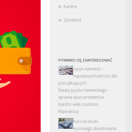
Kariera
Szkolenia
POWINNO CIĘ ZAINTERESOWAĆ
Język niemiecki –
największe trudności dla
początkujących
Nauka języka niemieckiego
sprawia dużo problemów
bardzo wielu osobom.
Największą …
Kurs na wózki
wysokiego składowania