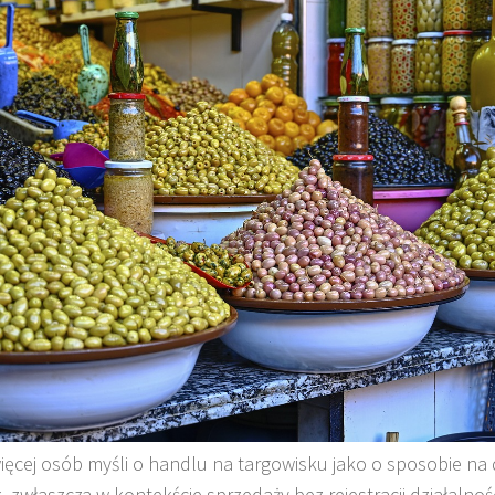
ięcej osób myśli o handlu na targowisku jako o sposobie n
, zwłaszcza w kontekście sprzedaży bez rejestracji działalnoś