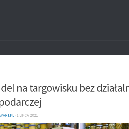
del na targowisku bez działal
podarczej
PART.PL
·
1 LIPCA 2021