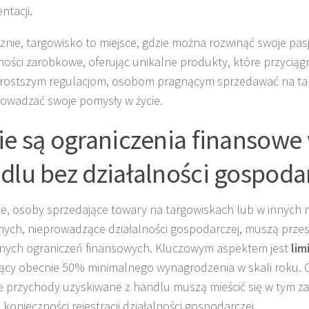
tacji.
znie, targowisko to miejsce, gdzie można rozwinąć swoje pas
ności zarobkowe, oferując unikalne produkty, które przyciąg
prostszym regulacjom, osobom pragnącym sprzedawać na tar
rowadzać swoje pomysły w życie.
ie są ograniczenia finansowe
dlu bez działalności gospoda
e, osoby sprzedające towary na targowiskach lub w innych 
nych, nieprowadzące działalności gospodarczej, muszą przest
nych ograniczeń finansowych. Kluczowym aspektem jest
lim
cy obecnie 50% minimalnego wynagrodzenia w skali roku. O
e przychody uzyskiwane z handlu muszą mieścić się w tym za
 konieczności rejestracji działalności gospodarczej.