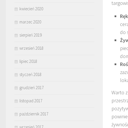
targowis
kwiecień 2020
Ręk
marzec 2020
cer
do 
sierpień 2019
Żyw
pie
wrzesień 2018
dom
lipiec 2018
Roś
zaz
styczeń 2018
lok
grudzień 2017
Warto z
przestr
listopad 2017
pozytyw
październik 2017
powinie
żywnośc
wrzesień 2017