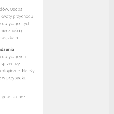
odów. Osoba
j kwoty przychodu
y dotyczące tych
oniecznością
bowiązkami.
adzenia
w dotyczących
 sprzedaży
iologiczne. Należy
e w przypadku
argowisku bez