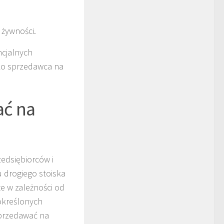
 żywności.
ncjalnych
ko sprzedawca na
ać na
edsiębiorców i
 drogiego stoiska
że w zależności od
określonych
sprzedawać na