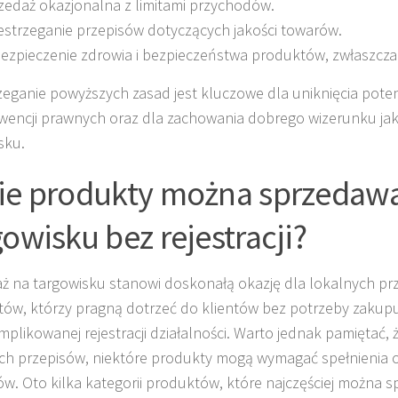
zedaż okazjonalna z limitami przychodów.
estrzeganie przepisów dotyczących jakości towarów.
ezpieczenie zdrowia i bezpieczeństwa produktów, zwłaszcza
zeganie powyższych zasad jest kluczowe dla uniknięcia pote
encji prawnych oraz dla zachowania dobrego wizerunku ja
sku.
ie produkty można sprzedaw
gowisku bez rejestracji?
ż na targowisku stanowi doskonałą okazję dla lokalnych prz
ów, którzy pragną dotrzeć do klientów bez potrzeby zakupu
mplikowanej rejestracji działalności. Warto jednak pamiętać, 
ch przepisów, niektóre produkty mogą wymagać spełnienia 
. Oto kilka kategorii produktów, które najczęściej można 