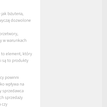
ak biżuteria,
zwyczaj dozwolone
przetwory,
ony w warunkach
 to element, który
i są to produkty
wcy powinni
ylko wpływa na
dy sprzedawca
ch sprzedaży
 czy