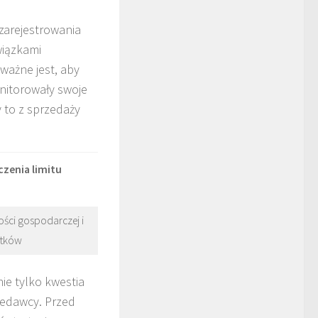
zarejestrowania
wiązkami
ważne jest, aby
nitorowały swoje
 to z sprzedaży
zenia limitu
ości gospodarczej i
atków
ie tylko kwestia
rzedawcy. Przed