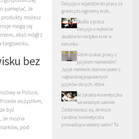
Decyzja o wyjeździe do pracy za
o pamiętać, że
granicę to ogromny krok, …
ie produkty możesz
Studia a praca
encje mogą cię
Decyzja o wyborze
eniom, abyś mógł z
studiów to nie tylko krok w
 targowisku.
kierunku …
Gdzie szukać pracy z
wisku bez
językiem niemieckim?
Język niemiecki stanowi jeden z
najbardziej popularnych
języków obcych, które …
możliwy w Polsce,
Ile zarabia kosmetyczka
. Przede wszystkim,
we własnym salonie
oże być
Zastanawiasz się, ile może
zarabiać kosmetyczka
a, że można
prowadząca własny salon? To …
rmarków, pod