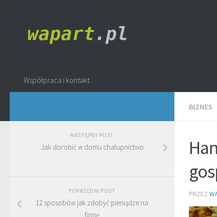
Współpraca i kontakt
BIZNES
NASTĘPNY POST
Han
Jak dorobić w domu chałupnictwo
gos
POPRZEDNI POST
PRZEZ
WA
12 sposobów jak zdobyć pieniądze na
firmę