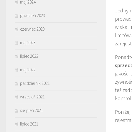
maj 2024
Jednym 
grudzień 2023
prowadz
w skali
czerwiec 2023
limitów
maj 2023
zarejes
lipiec 2022
Ponadto
sprzed
maj 2022
jakości
żywnośc
październik 2021
też zad
wrzesień 2021
kontroli
sierpień 2021
Poniżej
rejestra
lipiec 2021