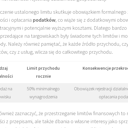
czenie ustalonego limitu skutkuje obowiązkiem formalnego 
ości i opłacania
podatków
, co wiąże się z dodatkowymi obo
tracyjnymi i potencjalnie wyższymi kosztami. Dlatego bardzo 
przedające na targowiskach były świadome tych limitów i mo
dy. Należy również pamiętać, że każde źródło przychodu, czy
ów, czy z usług, wlicza się do całkowitego przychodu.
dzaj
Limit przychodu
Konsekwencje przekroc
alności
rocznie
daż na
50% minimalnego
Obowiązek rejestracji działaln
owisku
wynagrodzenia
opłacania pod
ównież zaznaczyć, że przestrzeganie limitów finansowych to n
ci z przepisami, ale także dbania o własne interesy jako sp