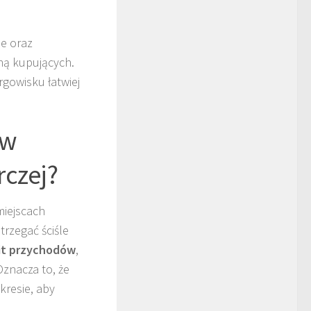
je oraz
ną kupujących.
gowisku łatwiej
 w
rczej?
miejscach
rzegać ściśle
it przychodów
,
znacza to, że
kresie, aby