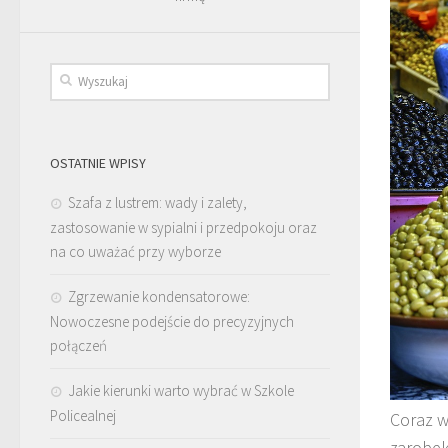
OSTATNIE WPISY
Szafa z lustrem: wady i zalety,
zastosowanie w sypialni i przedpokoju oraz
na co uważać przy wyborze
Zgrzewanie kondensatorowe:
Nowoczesne podejście do precyzyjnych
połączeń
Jakie kierunki warto wybrać w Szkole
Policealnej
Coraz w
zarobek