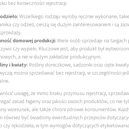
ku bez konieczności rejestracji:
odzieło:
Wszelkiego rodzaju wyroby ręcznie wykonane, takie j
amika czy odzież, cieszą się dużym zainteresowaniem i są za
sprzedaży.
ność domowej produkcji:
Wiele osób sprzedaje na targach 
czywo czy wypieki. Kluczowe jest, aby produkt był wytworz
owych, a nie w dużym zakładzie produkcyjnym.
liny i kwiaty:
Rośliny doniczkowe, sadzonki oraz cięte kwiaty
wyczaj można sprzedawać bez rejestracji, w szczególności jeśl
alne.
wrócić uwagę, że mimo braku przymusu rejestracji, sprzeda
zegać zasad higieny oraz jakości swoich produktów, co nie t
ny wizerunek, ale także chroni zdrowie konsumentów. Każ
n również być świadomy ewentualnych przepisów dotyczący
i czy rękodzieła, w tym wymogów dotyczących etykietowania