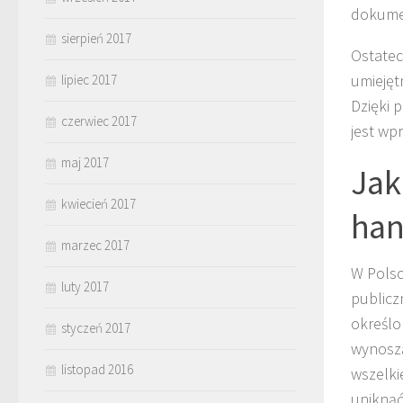
dokumen
sierpień 2017
Ostatec
umiejęt
lipiec 2017
Dzięki 
czerwiec 2017
jest wp
maj 2017
Jak
kwiecień 2017
han
marzec 2017
W Polsc
luty 2017
publicz
określo
styczeń 2017
wynoszą
listopad 2016
wszelki
uniknąć