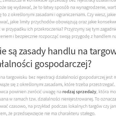
że się wydawać, że to łatwy sposób na wynagrodzenie, wart
ię to z określonymi zasadami i ograniczeniami. Czy wiesz, jak
wać, jakie limity przychodów obowiązują oraz jakie konsekw
 w przypadku ich przekroczenia? Przyjrzymy się tym zagadni
niem i bezpiecznie rozpocząć swoją przygodę z handlem na
ie są zasady handlu na targo
ałalności gospodarczej?
na targowisku bez rejestracji działalności gospodarczej jest 
wiąże się z określonymi zasadami, które trzeba przestrzegać
awca powinien zwrócić uwagę na
rodzaj sprzedaży
, która m
wana w ramach tzw. działalności nierejestrowanej. To oznacz
wać czasowo, na przykład podczas lokalnych targów czy ja
em, że przedsięwzięcie nie ma charakteru stałego.