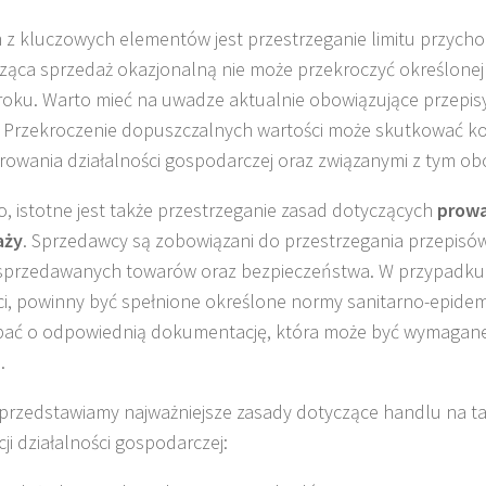
z kluczowych elementów jest przestrzeganie limitu przych
ąca sprzedaż okazjonalną nie może przekroczyć określone
 roku. Warto mieć na uwadze aktualnie obowiązujące przepis
. Przekroczenie dopuszczalnych wartości może skutkować k
trowania działalności gospodarczej oraz związanymi z tym o
, istotne jest także przestrzeganie zasad dotyczących
prow
aży
. Sprzedawcy są zobowiązani do przestrzegania przepisó
 sprzedawanych towarów oraz bezpieczeństwa. W przypadku
i, powinny być spełnione określone normy sanitarno-epidem
bać o odpowiednią dokumentację, która może być wymagan
.
 przedstawiamy najważniejsze zasady dotyczące handlu na t
cji działalności gospodarczej: