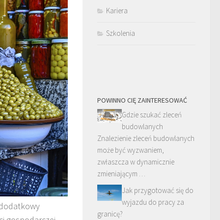
Kariera
Szkolenia
POWINNO CIĘ ZAINTERESOWAĆ
Gdzie szukać zleceń
budowlanych
Znalezienie zleceń budowlanych
może być wyzwaniem,
zwłaszcza w dynamicznie
zmieniającym …
Jak przygotować się do
wyjazdu do pracy za
a dodatkowy
granicę?
ci gospodarczej.