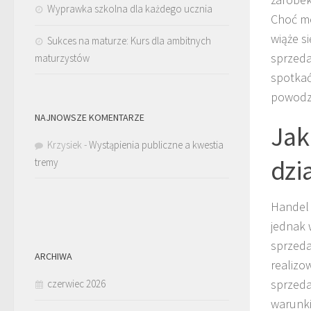
Wyprawka szkolna dla każdego ucznia
Choć mo
wiąże s
Sukces na maturze: Kurs dla ambitnych
sprzeda
maturzystów
spotkać
powodze
NAJNOWSZE KOMENTARZE
Jak
Krzysiek
-
Wystąpienia publiczne a kwestia
dzi
tremy
Handel 
jednak 
sprzed
ARCHIWA
realizo
sprzeda
czerwiec 2026
warunki