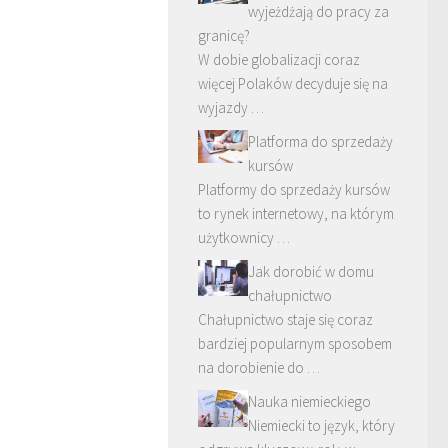
wyjeżdżają do pracy za
granicę?
W dobie globalizacji coraz
więcej Polaków decyduje się na
wyjazdy …
Platforma do sprzedaży
kursów
Platformy do sprzedaży kursów
to rynek internetowy, na którym
użytkownicy …
Jak dorobić w domu
chałupnictwo
Chałupnictwo staje się coraz
bardziej popularnym sposobem
na dorobienie do …
Nauka niemieckiego
Niemiecki to język, który