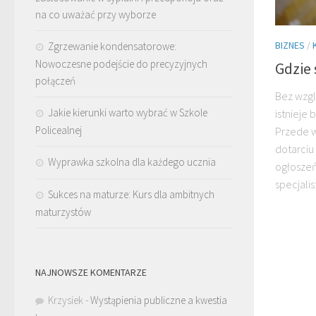
na co uważać przy wyborze
BIZNES
/
Zgrzewanie kondensatorowe:
Nowoczesne podejście do precyzyjnych
Gdzie 
połączeń
Bez wzgl
Jakie kierunki warto wybrać w Szkole
istnieje 
Policealnej
Przede w
dotarciu
Wyprawka szkolna dla każdego ucznia
ogłoszeń
specjali
Sukces na maturze: Kurs dla ambitnych
maturzystów
NAJNOWSZE KOMENTARZE
Krzysiek
-
Wystąpienia publiczne a kwestia