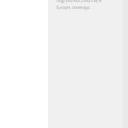
odgrywa kluczową rolę w
Europie, otwierając …