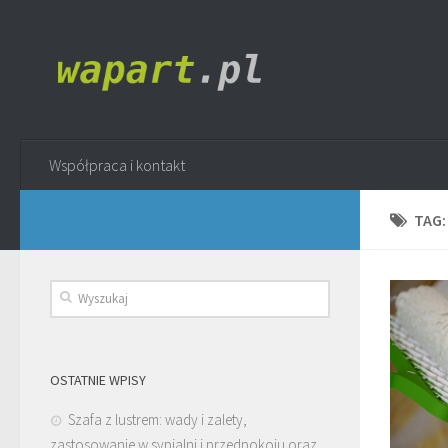
Współpraca i kontakt
TAG
OSTATNIE WPISY
Szafa z lustrem: wady i zalety,
zastosowanie w sypialni i przedpokoju oraz