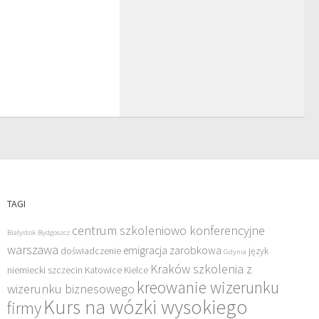
TAGI
centrum szkoleniowo konferencyjne
Białystok
Bydgoszcz
warszawa
emigracja zarobkowa
doświadczenie
język
Gdynia
Kraków szkolenia z
niemiecki szczecin
Katowice
Kielce
kreowanie wizerunku
wizerunku biznesowego
Kurs na wózki wysokiego
firmy