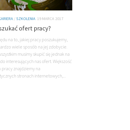
KARIERA
/
SZKOLENIA
19 MARCA 2017
szukać ofert pracy?
ędu na to, jakiej pracy poszukujemy,
bardzo wiele sposób na jej zdobycie.
szystkim musimy skupić się jednak na
 do interesujących nas ofert. Większość
 pracy znajdziemy na
stycznych stronach internetowych,...