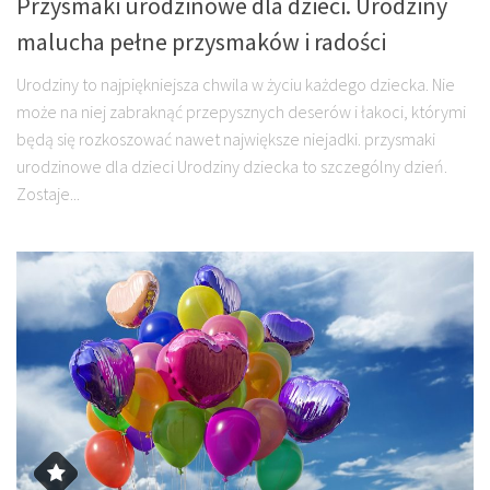
Przysmaki urodzinowe dla dzieci. Urodziny
malucha pełne przysmaków i radości
Urodziny to najpiękniejsza chwila w życiu każdego dziecka. Nie
może na niej zabraknąć przepysznych deserów i łakoci, którymi
będą się rozkoszować nawet największe niejadki. przysmaki
urodzinowe dla dzieci Urodziny dziecka to szczególny dzień.
Zostaje...