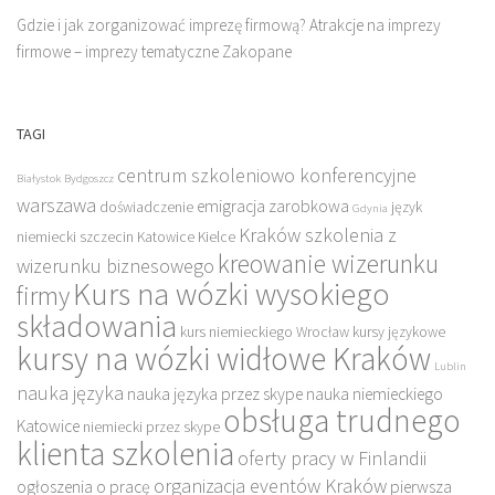
Gdzie i jak zorganizować imprezę firmową? Atrakcje na imprezy
firmowe – imprezy tematyczne Zakopane
TAGI
centrum szkoleniowo konferencyjne
Białystok
Bydgoszcz
warszawa
emigracja zarobkowa
doświadczenie
język
Gdynia
Kraków szkolenia z
niemiecki szczecin
Katowice
Kielce
kreowanie wizerunku
wizerunku biznesowego
Kurs na wózki wysokiego
firmy
składowania
kurs niemieckiego Wrocław
kursy językowe
kursy na wózki widłowe Kraków
Lublin
nauka języka
nauka języka przez skype
nauka niemieckiego
obsługa trudnego
Katowice
niemiecki przez skype
klienta szkolenia
oferty pracy w Finlandii
organizacja eventów Kraków
ogłoszenia o pracę
pierwsza