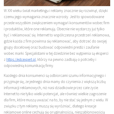
W XXI wieku świat marketingu i reklamy znacznie się rozwinął, dzięki
czemu jego wymagania znacznie wzrosły. Jest to spowodowane
przede wszystkim zwiększeniem wymagań konsumentów wobec firm
i produktów, które one reklamują. Obecnie nie wystarczy już tylko
być i reklamować się. Internet to współczesna przestrzeń reklamowa,
gdzie każda z firm powinna się reklamować, aby dotrzeć do swojej
grupy docelowej oraz budować odpowiedni prestiż i zaufanie
wobec marki. Specjalistami w tej dziedzinie bez wątpienia są eksperci
z
https://edcexpert.pl
, którzy na pewno zadbają o potrzeby i
odpowiednią komunikację firmy.
Każdego dnia konsumenci są odbiorcami szumu informacyjnego i
przyjmuje się, że jednego dnia mamy do czynienia z większą liczbą
informacji reklamowych, niż nasi dziadkowie przez całe życie.
Internet to nie tylko wielki potencjał, ale również wielkie zagrożenie
dla firm, które muszą uważać na to, by nie stać się jednym z wielu. W
związku z tym reklamy muszą się wyróżniać, dlatego kreacje
reklamowe online cechują się oryginalnością, nieszablonowością