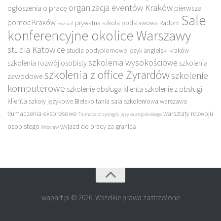
organizacja eventów Kraków
ogłoszenia o pracę
pierwsza
Sale
pomoc Kraków
prywatna szkoła podstawowa
Radom
Poznań
konferencyjne okolice Warszawy
studia Katowice
studia podyplomowe język angielski kraków
szkolenia wysokościowe
szkolenia rozwój osobisty
szkolenia
szkolenia z office Żyrardów
szkolenie
zawodowe
komputerowe
szkolenie obsługa klienta
szkolenie z obsługi
klienta
szkoły językowe Bielsko
tania sala szkoleniowa warszawa
tłumaczenia ekspresowe
warsztaty rozwoju
Tłumacz przysięgły języka angielskiego
osobistego
wyjazd do pracy za granicą
Wrocław
wapart.pl © 2026. Wszelkie prawa zastrzeżone