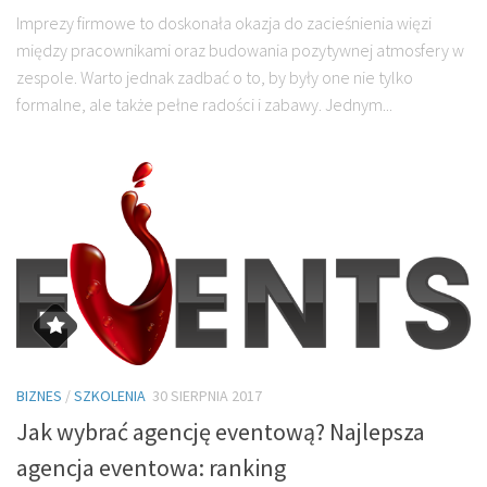
Imprezy firmowe to doskonała okazja do zacieśnienia więzi
między pracownikami oraz budowania pozytywnej atmosfery w
zespole. Warto jednak zadbać o to, by były one nie tylko
formalne, ale także pełne radości i zabawy. Jednym...
BIZNES
/
SZKOLENIA
30 SIERPNIA 2017
Jak wybrać agencję eventową? Najlepsza
agencja eventowa: ranking