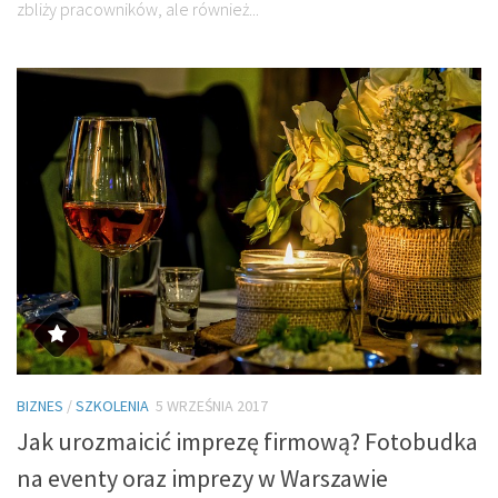
zbliży pracowników, ale również...
BIZNES
/
SZKOLENIA
5 WRZEŚNIA 2017
Jak urozmaicić imprezę firmową? Fotobudka
na eventy oraz imprezy w Warszawie