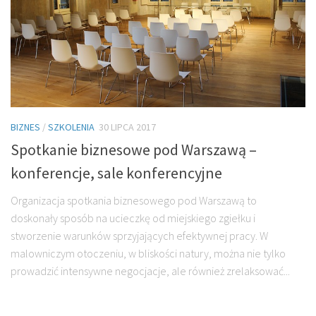
BIZNES
/
SZKOLENIA
30 LIPCA 2017
Spotkanie biznesowe pod Warszawą –
konferencje, sale konferencyjne
Organizacja spotkania biznesowego pod Warszawą to
doskonały sposób na ucieczkę od miejskiego zgiełku i
stworzenie warunków sprzyjających efektywnej pracy. W
malowniczym otoczeniu, w bliskości natury, można nie tylko
prowadzić intensywne negocjacje, ale również zrelaksować...