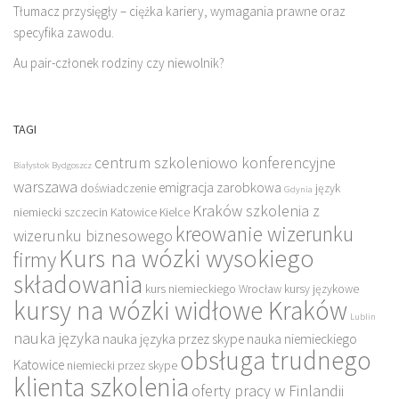
Tłumacz przysięgły – ciężka kariery, wymagania prawne oraz
specyfika zawodu.
Au pair-członek rodziny czy niewolnik?
TAGI
centrum szkoleniowo konferencyjne
Białystok
Bydgoszcz
warszawa
emigracja zarobkowa
doświadczenie
język
Gdynia
Kraków szkolenia z
niemiecki szczecin
Katowice
Kielce
kreowanie wizerunku
wizerunku biznesowego
Kurs na wózki wysokiego
firmy
składowania
kurs niemieckiego Wrocław
kursy językowe
kursy na wózki widłowe Kraków
Lublin
nauka języka
nauka języka przez skype
nauka niemieckiego
obsługa trudnego
Katowice
niemiecki przez skype
klienta szkolenia
oferty pracy w Finlandii