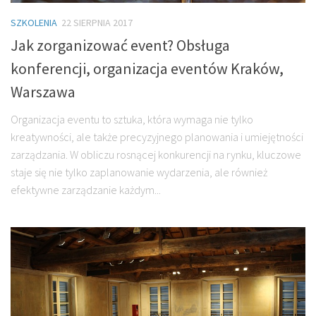
SZKOLENIA
22 SIERPNIA 2017
Jak zorganizować event? Obsługa
konferencji, organizacja eventów Kraków,
Warszawa
Organizacja eventu to sztuka, która wymaga nie tylko
kreatywności, ale także precyzyjnego planowania i umiejętności
zarządzania. W obliczu rosnącej konkurencji na rynku, kluczowe
staje się nie tylko zaplanowanie wydarzenia, ale również
efektywne zarządzanie każdym...